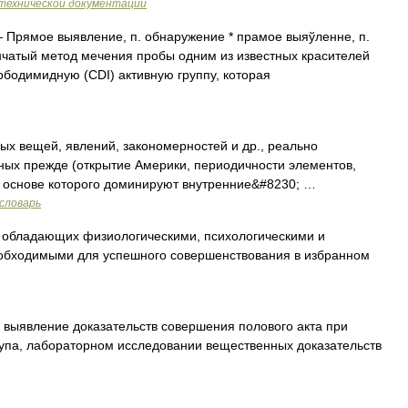
технической документации
 Прямое выявление, п. обнаружение * прамое выяўленне, п.
пенчатый метод мечения пробы одним из известных красителей
рбодимидную (CDI) активную группу, которая
х вещей, явлений, закономерностей и др., реально
ных прежде (открытие Америки, периодичности элементов,
 в основе которого доминируют внутренние&#8230; …
словарь
 обладающих физиологическими, психологическими и
обходимыми для успешного совершенствования в избранном
выявление доказательств совершения полового акта при
рупа, лабораторном исследовании вещественных доказательств