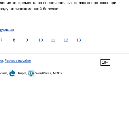
ение конкремента во внепеченочных желчных протоках при
оводу желчнокаменной болезни …
дующая
→
7
8
9
10
11
12
13
ка
,
Реклама на сайте
18+
omla,
Drupal,
WordPress, MODx.