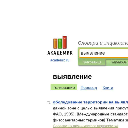
Словари и энциклоп
academic.ru
Толкования
Переводы
выявление
Толкование
Перевод
Книги
обследование территории на выявл
71
данной зоне с целью выявления присут
ФАО, 1995). [Mеждународные стандар
фитосанитарных терминов] Тематики 
Справочник технического переводчика