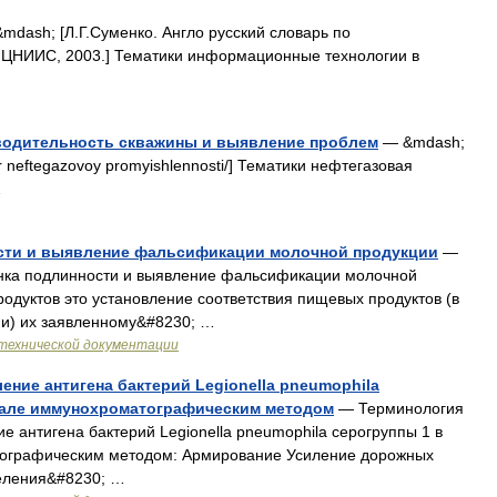
mdash; [Л.Г.Суменко. Англо русский словарь по
 ЦНИИС, 2003.] Тематики информационные технологии в
водительность скважины и выявление проблем
— &mdash;
ovar neftegazovoy promyishlennosti/] Тематики нефтегазовая
…
ности и выявление фальсификации молочной продукции
—
енка подлинности и выявление фальсификации молочной
дуктов это установление соответствия пищевых продуктов (в
ии) их заявленному&#8230; …
технической документации
ние антигена бактерий Legionella pneumophila
иале иммунохроматографическим методом
— Терминология
 антигена бактерий Legionella pneumophila серогруппы 1 в
ографическим методом: Армирование Усиление дорожных
деления&#8230; …