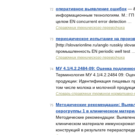
оперативное выявление ошибок
— &
72
информационным технологиям. М.: ГП
целом EN concurrent error detection …
Справочник технического переводчика
периодическое испытание на произ
73
[http://slovarionline.ru/anglo russkiy sl
промышленность EN periodic well test 
Справочник технического переводчика
МУ 4.1/4.2.2484-09: Оценка подлин
74
Терминология МУ 4.1/4.2.2484 09: Оц
продукции: Идентификация пищевых про
том числе молока и молочной продукц
Словарь-справочник терминов нормативно-
Методические рекомендации: Выявле
75
серогруппы 1 в клиническом матер
Методические рекомендации: Выявление
клиническом материале иммунохромат
конструкций в результате перераспре