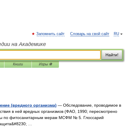
Запомнить сайт
Словарь на свой сайт
RU
едии на Академике
Найти!
Книги
Игры ⚽
ение (вредного организма)
— Обследование, проводимое в
ствия в ней вредных организмов (ФАО, 1990; пересмотрено
ты по фитосанитарным мерам МСФМ № 5. Глоссарий
защита&#8230; …