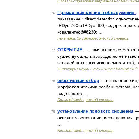
Словарь-справочник терминов нормативно-
Прямое выявление п обнаружение
—
76
паказванне * direct detection односту
IRDye 700 и IRDye 800, содержащих ка
ковалентно&#8230; …
Генетика. Энциклопедический словарь
ОТКРЫТИЕ
— – выявление естественны
77
существующих в природе, но не извест
залежей полезных ископаемых и т.п.),
Философия науки и техники: тематический 
спортивный отбор
— выявление лиц,
78
морфологическими особенностями, не
виде спорта …
Большой медицинский словарь
установление полового сношения
— 
79
освидетельствовании, исследовании т
…
Большой медицинский словарь