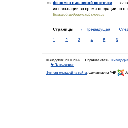
феномен вишневой косточки
— выявл
80
их пальпации во время операции по п
Большой медицинский словарь
Страницы
←
Предыдущая
Сле
1
2
3
4
5
6
© Академик, 2000-2026
Обратная связь:
Техподдерж
👣 Путешествия
Экспорт словарей на сайты
, сделанные на PHP,
Jo